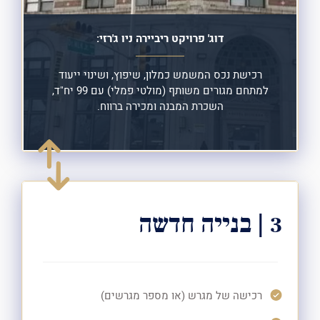
דוג' פרויקט ריביירה ניו ג'רזי:
רכישת נכס המשמש כמלון, שיפוץ, ושינוי ייעוד
למתחם מגורים משותף (מולטי פמלי) עם 99 יח"ד,
השכרת המבנה ומכירה ברווח.
3 | בנייה חדשה
רכישה של מגרש (או מספר מגרשים)